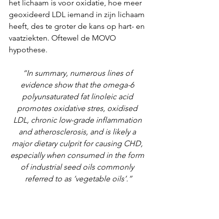
het lichaam is voor oxidatie, hoe meer 
geoxideerd LDL iemand in zijn lichaam 
heeft, des te groter de kans op hart- en 
vaatziekten. Oftewel de MOVO 
hypothese. 
“In summary, numerous lines of 
evidence show that the omega-6 
polyunsaturated fat linoleic acid 
promotes oxidative stres, oxidised 
LDL, chronic low-grade inflammation 
and atherosclerosis, and is likely a 
major dietary culprit for causing CHD, 
especially when consumed in the form 
of industrial seed oils commonly 
referred to as ‘vegetable oils’.”
LDL-cholesterol is een loser en HDL-
cholesterol is een Hero verhaal
Voor de duidelijkheid, zoals je kunt 