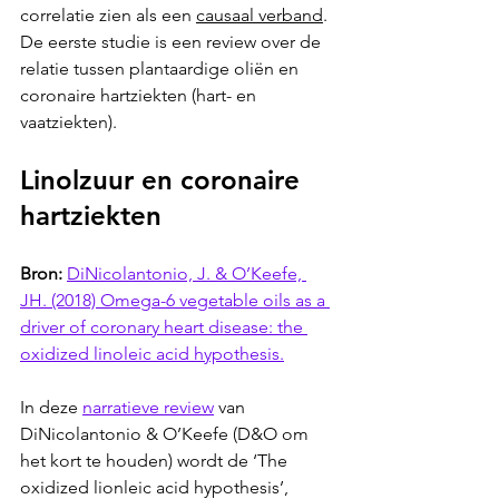
correlatie zien als een 
causaal verband
. 
De eerste studie is een review over de 
relatie tussen plantaardige oliën en 
coronaire hartziekten (hart- en 
vaatziekten).  
Linolzuur en coronaire 
hartziekten
Bron:
DiNicolantonio, J. & O’Keefe, 
JH. (2018) Omega-6 vegetable oils as a 
driver of coronary heart disease: the 
oxidized linoleic acid hypothesis.
In deze 
narratieve review
 van 
DiNicolantonio & O’Keefe (D&O om 
het kort te houden) wordt de ‘The 
oxidized lionleic acid hypothesis’, 