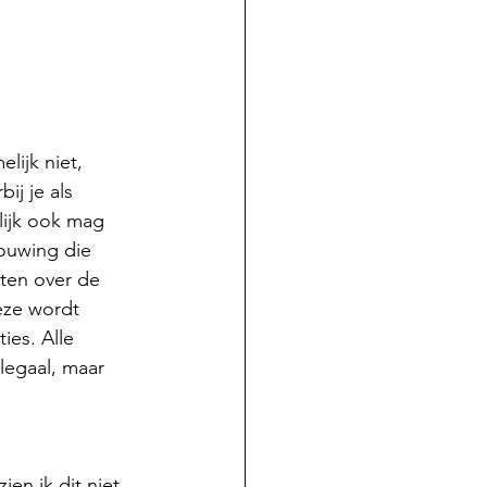
ijk niet, 
ij je als 
lijk ook mag 
ouwing die 
ten over de 
eze wordt 
ies. Alle 
legaal, maar 
n ik dit niet 