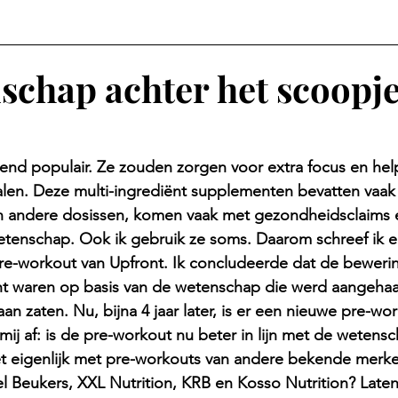
schap achter het scoopje
)
zend populair. Ze zouden zorgen voor extra focus en hel
 halen. Deze multi-ingrediënt supplementen bevatten vaak
in andere dosissen, komen vaak met gezondheidsclaims
tenschap. Ook ik gebruik ze soms. Daarom schreef ik er
re-workout van Upfront. Ik concludeerde dat de bewerin
ht waren op basis van de wetenschap die werd aangehaal
n zaten. Nu, bijna 4 jaar later, is er een nieuwe pre-wo
mij af: is de pre-workout nu beter in lijn met de wetensc
het eigenlijk met pre-workouts van andere bekende merke
l Beukers, XXL Nutrition, KRB en Kosso Nutrition? Late