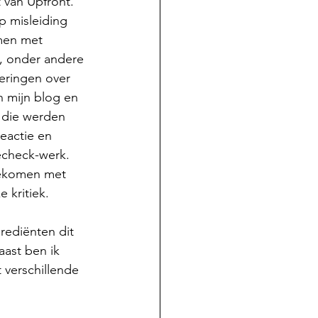
 van Upfront. 
p misleiding 
men met 
e, onder andere 
eringen over 
n mijn blog en 
 die werden 
eactie en 
echeck-werk. 
gekomen met 
kritiek. 
rediënten dit 
aast ben ik 
verschillende 