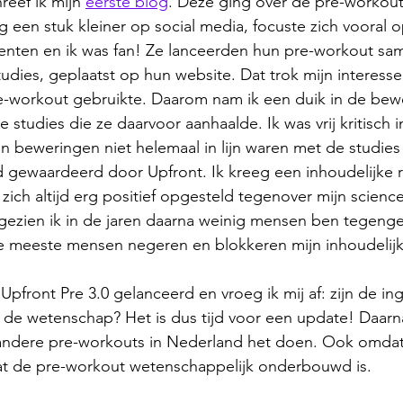
reef ik mijn 
eerste blog
. Deze ging over de pre-workout
 een stuk kleiner op social media, focuste zich vooral o
nten en ik was fan! Ze lanceerden hun pre-workout sa
udies, geplaatst op hun website. Dat trok mijn interess
re-workout gebruikte. Daarom nam ik een duik in de bew
studies die ze daarvoor aanhaalde. Ik was vrij kritisch i
 beweringen niet helemaal in lijn waren met de studies
 gewaardeerd door Upfront. Ik kreeg een inhoudelijke r
 zich altijd erg positief opgesteld tegenover mijn scienc
ngezien ik in de jaren daarna weinig mensen ben tegen
 meeste mensen negeren en blokkeren mijn inhoudelijke 
pfront Pre 3.0 gelanceerd en vroeg ik mij af: zijn de ing
et de wetenschap? Het is dus tijd voor een update! Daarn
ndere pre-workouts in Nederland het doen. Ook omdat 
t de pre-workout wetenschappelijk onderbouwd is. 