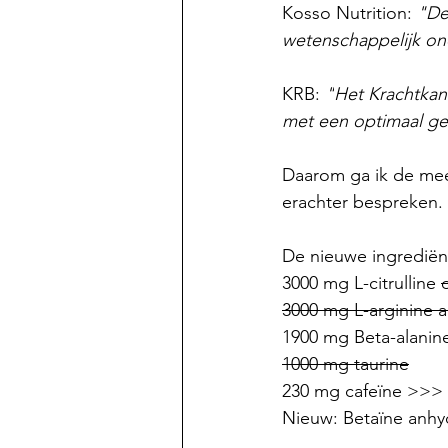
Kosso Nutrition: 
"De
wetenschappelijk o
KRB: 
"
Het Krachtkan
met een optimaal ge
Daarom ga ik de mee
erachter bespreken. 
De nieuwe ingrediënt
3000 mg L-citrulline 
3000 mg L-arginine al
1900 mg Beta-alanin
1000 mg taurine
230 mg cafeïne >>> 
Nieuw: Betaïne anhy