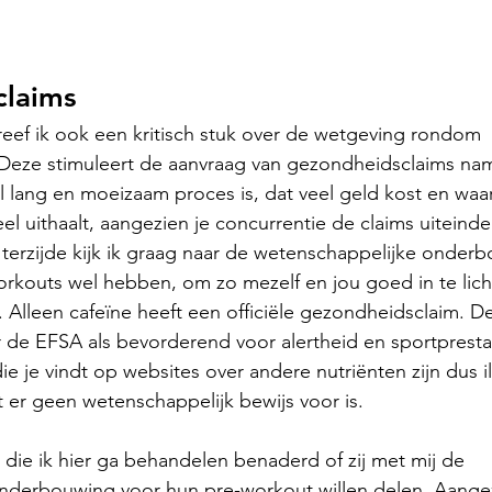
claims
eef ik ook een kritisch stuk over de wetgeving rondom 
eze stimuleert de aanvraag van gezondheidsclaims namel
 lang en moeizaam proces is, dat veel geld kost en waarb
el uithaalt, aangezien je concurrentie de claims uiteinde
terzijde kijk ik graag naar de wetenschappelijke onderb
rkouts wel hebben, om zo mezelf en jou goed in te lich
 Alleen cafeïne heeft een officiële gezondheidsclaim. D
r de EFSA als bevorderend voor alertheid en sportprestat
e je vindt op websites over andere nutriënten zijn dus il
t er geen wetenschappelijk bewijs voor is.
s die ik hier ga behandelen benaderd of zij met mij de 
derbouwing voor hun pre-workout willen delen. Aangezie