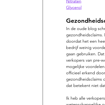
Nitraten
Glycerol
Gezondheids
In de oude blog schr
gezondheidsclaims. D
doordat het een heel
bedrijf weinig voorde
gaan gebruiken. Dat 
verkopers van pre-wo
mogelijke voordelen.
officieel erkend doo
gezondheidsclaims di
dat betekent niet da
Ik heb alle verkoper
wetenschappelijke on