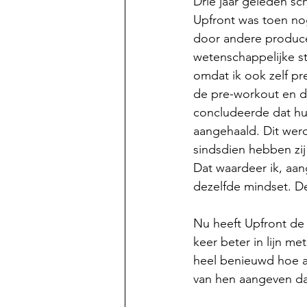
Drie jaar geleden sch
Upfront was toen nog
door andere produce
wetenschappelijke st
omdat ik ook zelf p
de pre-workout en de 
concludeerde dat hun
aangehaald. Dit werd
sindsdien hebben zij
Dat waardeer ik, aa
dezelfde mindset. De
Nu heeft Upfront de U
keer beter in lijn m
heel benieuwd hoe a
van hen aangeven da