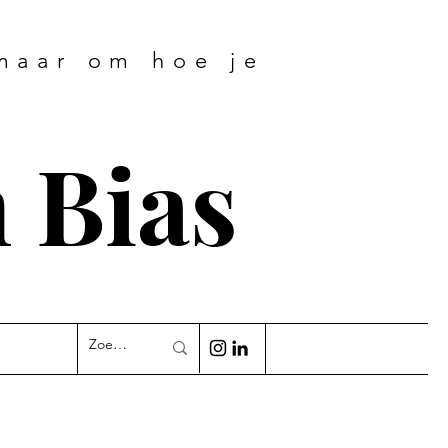
 maar om hoe je
 Bias