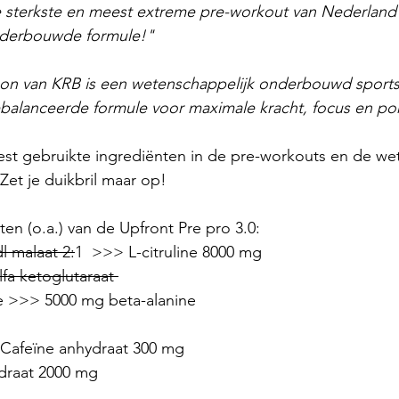
 sterkste en meest extreme pre-workout van Nederland
nderbouwde formule!"
on van KRB is een wetenschappelijk onderbouwd sport
balanceerde formule voor maximale kracht, focus en p
st gebruikte ingrediënten in de pre-workouts en de we
Zet je duikbril maar op!
en (o.a.) van de Upfront Pre pro 3.0:
dl malaat 2:
1  >>> L-citruline 8000 mg
fa ketoglutaraat 
e >>> 5000 mg beta-alanine
Cafeïne anhydraat 300 mg
draat 2000 mg