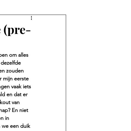
 (pre-
pen om alles 
 dezelfde 
 en zouden 
 mijn eerste 
gen vaak iets 
d en dat er 
rkout van 
hap? En niet 
n in 
n we een duik 