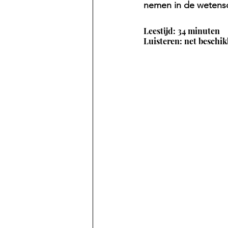
nemen in de wetensc
Leestijd: 34 minuten
Luisteren: net beschik