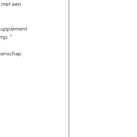
 met een 
supplement 
omp."
tenschap 