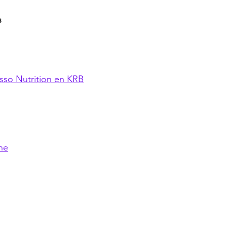
s
sso Nutrition en KRB
ne