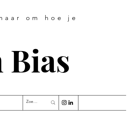
 maar om hoe je
 Bias