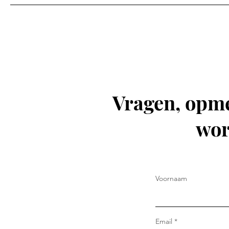
Vragen, opme
wor
Voornaam
Email