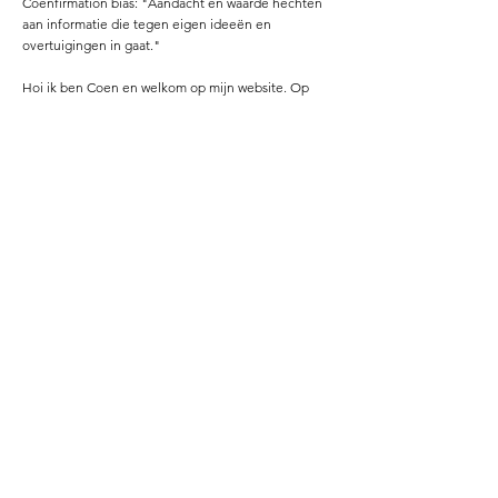
Coenfirmation bias: "Aandacht en waarde hechten
aan informatie die tegen eigen ideeën en
overtuigingen in gaat."
Hoi ik ben Coen en welkom op mijn website. Op
deze website deel ik graag mijn hobby: duiken in de
onderbouwing van andermans claim over voeding
en gezondheid. Het liefst een claim die tegen mijn
eigen 'waarheid' in gaat.
De website is nog een work in progress, maar ik wil
zo snel mogelijk mijn eigen onderzoek delen met
jullie!
Lees meer ...