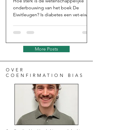
Hoe sterk is de wetenschappelijke
(wetenschapreview; Deel
onderbouwing van het boek De
2)
Eiwitleugen? Is diabetes een vet-eiwit
ziekte?
More Posts
OVER
COENFIRMATION BIAS