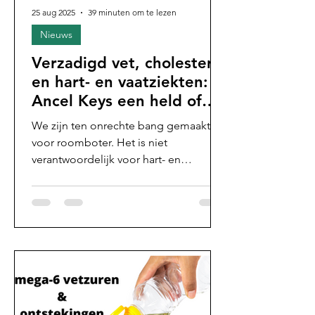
25 aug 2025
39 minuten om te lezen
Nieuws
Verzadigd vet, cholesterol
en hart- en vaatziekten: Is
Ancel Keys een held of
fraudeur?
We zijn ten onrechte bang gemaakt
voor roomboter. Het is niet
verantwoordelijk voor hart- en
vaatziekten (HVZ) en beschermt juist
tegen ziekte. Dat verzadigd vet en
LDL-cholesterol worden gezien als
oorzaak van hart- en vaatziekten, komt
door anti-vet- en
cholesterolpropaganda, die allemaal
begonnen is bij één man: Ancel Keys.
Althans, dat gelooft Lars van den
Nieuwenhoff. En hij is daarin niet de