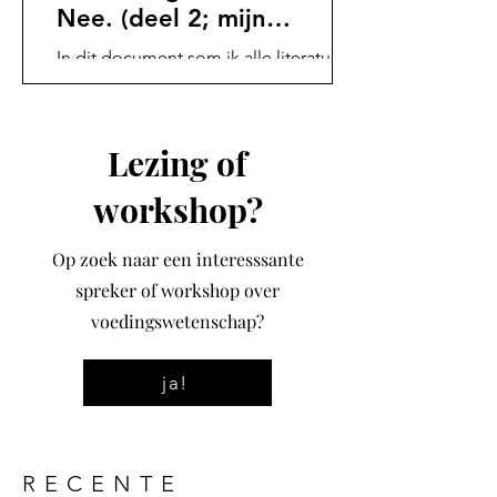
Nee. (deel 2; mijn
literatuurlijst)
In dit document som ik alle literatuur
op die ik ben tegengekomen tijdens
mijn zoektocht naar literatuur over de
ontstekingsbevorderende effecten van
Lezing of
omega-6-vetzuren (onder andere op
basis van de “omega-6/omega-3
workshop?
(n6/n3) verhouding” en de
oxidatietheorie)
Op zoek naar een interesssante
spreker of workshop over
voedingswetenschap?
ja!
RECENTE