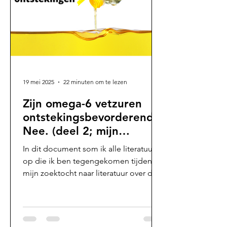
enige. Al enkele tientallen jaren wordt
er campagne gevoerd tegen het werk
van
19 mei 2025
22 minuten om te lezen
Zijn omega-6 vetzuren
ontstekingsbevorderend?
Nee. (deel 2; mijn
literatuurlijst)
In dit document som ik alle literatuur
op die ik ben tegengekomen tijdens
mijn zoektocht naar literatuur over de
ontstekingsbevorderende effecten van
omega-6-vetzuren (onder andere op
basis van de “omega-6/omega-3
(n6/n3) verhouding” en de